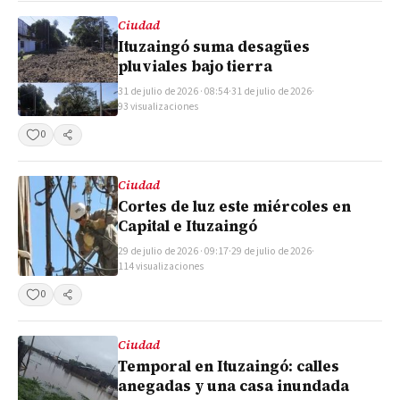
Ciudad
Ituzaingó suma desagües
pluviales bajo tierra
31 de julio de 2026 · 08:54
·
31 de julio de 2026
·
93 visualizaciones
0
Compartir
Ciudad
Cortes de luz este miércoles en
Capital e Ituzaingó
29 de julio de 2026 · 09:17
·
29 de julio de 2026
·
114 visualizaciones
0
Compartir
Ciudad
Temporal en Ituzaingó: calles
anegadas y una casa inundada