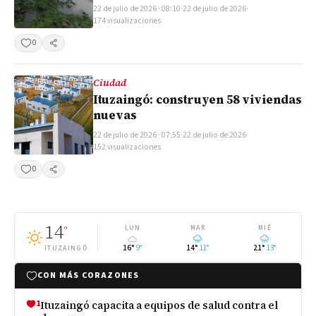
22 de julio de 2026 · 08:10
·
22 de julio de 2026
·
174 visualizaciones
0
Compartir
Ciudad
Ituzaingó: construyen 58 viviendas
nuevas
22 de julio de 2026 · 07:55
·
22 de julio de 2026
·
152 visualizaciones
0
Compartir
14
°
LUN
MAR
MIÉ
16°
9°
14°
11°
21°
13°
ITUZAINGÓ
CON MÁS CORAZONES
1
Ituzaingó capacita a equipos de salud contra el