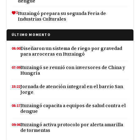
dengue
1
Ituzaingó prepara su segunda Feria de
Industrias Culturales
ÚLTIMO MOMENTO
Diseñaron un sistema de riego por gravedad
08:00
para arroceras en Ituzaingó
Ituzaingó se reunió con inversores de China y
07:09
Hungría
Jornada de atención integral en el barrio San
15:22
Jorge
Ituzaingó capacita a equipos de salud contra el
08:17
dengue
Ituzaingó activa protocolo por alerta amarilla
09:06
de tormentas