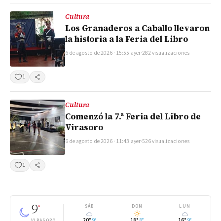
Cultura
Los Granaderos a Caballo llevaron
la historia a la Feria del Libro
6 de agosto de 2026 · 15:55
·
ayer
·
282 visualizaciones
1
Compartir
Cultura
Comenzó la 7.ª Feria del Libro de
Virasoro
6 de agosto de 2026 · 11:43
·
ayer
·
526 visualizaciones
1
Compartir
9
°
SÁB
DOM
LUN
20°
9°
18°
8°
16°
9°
VIRASORO