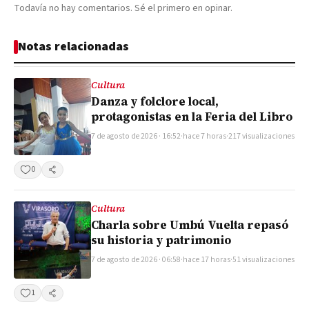
Todavía no hay comentarios. Sé el primero en opinar.
Notas relacionadas
Cultura
Danza y folclore local,
protagonistas en la Feria del Libro
7 de agosto de 2026 · 16:52
·
hace 7 horas
·
217 visualizaciones
0
Compartir
Cultura
Charla sobre Umbú Vuelta repasó
su historia y patrimonio
7 de agosto de 2026 · 06:58
·
hace 17 horas
·
51 visualizaciones
1
Compartir