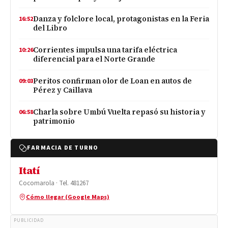
Danza y folclore local, protagonistas en la Feria
16:52
del Libro
Corrientes impulsa una tarifa eléctrica
10:26
diferencial para el Norte Grande
Peritos confirman olor de Loan en autos de
09:03
Pérez y Caillava
Charla sobre Umbú Vuelta repasó su historia y
06:58
patrimonio
FARMACIA DE TURNO
Itatí
Cocomarola · Tel. 481267
Cómo llegar (Google Maps)
PUBLICIDAD