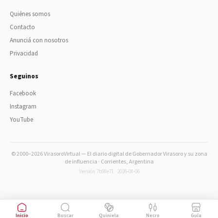
Quiénes somos
Contacto
Anunciá con nosotros
Privacidad
Seguinos
Facebook
Instagram
YouTube
© 2000–2026 VirasoroVirtual — El diario digital de Gobernador Virasoro y su zona
de influencia · Corrientes, Argentina
Versión 7b98e71 · 2026-08-06
Inicio
Buscar
Quiniela
Necro
Guía