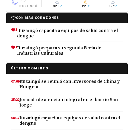
20°
12°
19°
9°
17°
9°
ITUZAINGÓ
CON MÁS CORAZONES
1
Ituzaingó capacita a equipos de salud contra el
dengue
1
Ituzaingó prepara su segunda Feria de
Industrias Culturales
ÚLTIMO MOMENTO
Ituzaingó se reunió con inversores de China y
07:09
Hungría
Jornada de atención integral en el barrio San
15:22
Jorge
Ituzaingó capacita a equipos de salud contra el
08:17
dengue