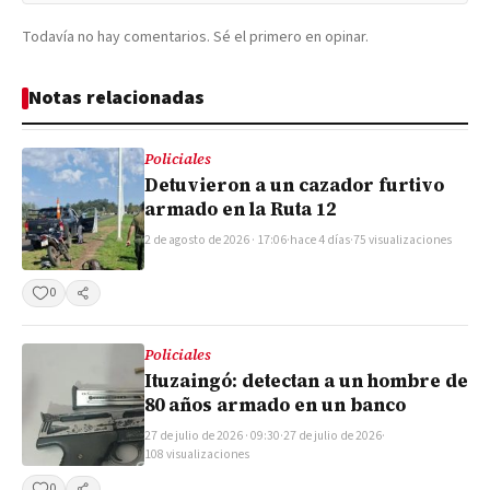
Todavía no hay comentarios. Sé el primero en opinar.
Notas relacionadas
Policiales
Detuvieron a un cazador furtivo
armado en la Ruta 12
2 de agosto de 2026 · 17:06
·
hace 4 días
·
75 visualizaciones
0
Compartir
Policiales
Ituzaingó: detectan a un hombre de
80 años armado en un banco
27 de julio de 2026 · 09:30
·
27 de julio de 2026
·
108 visualizaciones
0