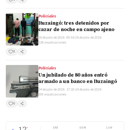
Compartir
Policiales
Ituzaingó: tres detenidos por
cazar de noche en campo ajeno
26 de julio de 2026 · 00:56
·
26 de julio de 2026
·
128 visualizaciones
0
Compartir
Policiales
Un jubilado de 80 años entró
armado a un banco en Ituzaingó
24 de julio de 2026 · 17:10
·
24 de julio de 2026
·
200 visualizaciones
0
Compartir
12
°
SÁB
DOM
LUN