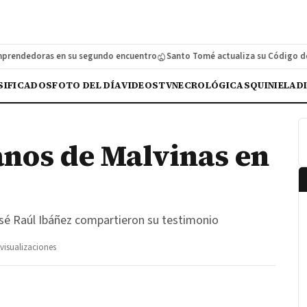
dedoras en su segundo encuentro
Santo Tomé actualiza su Código de Falt
SIFICADOS
FOTO DEL DÍA
VIDEOS
TV
NECROLÓGICAS
QUINIELA
D
nos de Malvinas en
osé Raúl Ibáñez compartieron su testimonio
visualizaciones