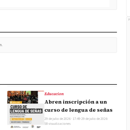
P
n.
Educacion
Abren inscripción a un
curso de lengua de señas
29 de julio de 2026 · 17:49
·
29 de julio de 2026
·
58 visualizaciones