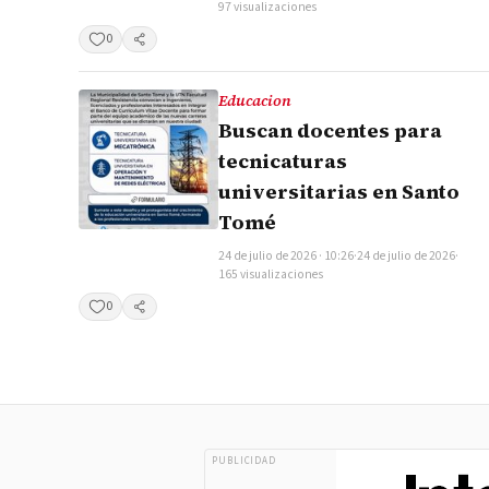
97 visualizaciones
0
Compartir
Educacion
Buscan docentes para
tecnicaturas
universitarias en Santo
Tomé
24 de julio de 2026 · 10:26
·
24 de julio de 2026
·
165 visualizaciones
0
Compartir
PUBLICIDAD