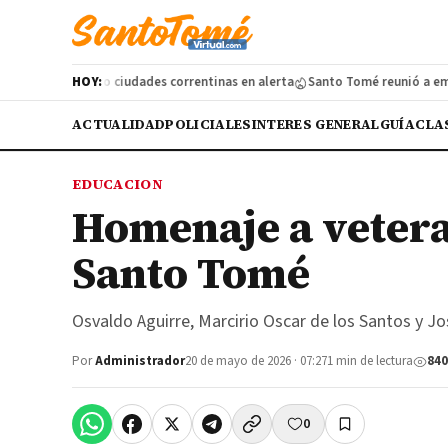
ruguay: cuatro ciudades correntinas en alerta
HOY:
Santo Tomé reunió a empren
ACTUALIDAD
POLICIALES
INTERES GENERAL
GUÍA
CLA
EDUCACION
Homenaje a vetera
Santo Tomé
Osvaldo Aguirre, Marcirio Oscar de los Santos y J
Por
Administrador
20 de mayo de 2026 · 07:27
1 min de lectura
840
0