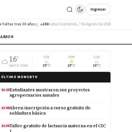
Ingresar
as tras 30 años
Santo Tomé pide una defensa costera ante la crecida del
248
visitas hoy
Viernes, 7 De Agosto De 2026
IARIOS
16
°
SÁB
DOM
LUN
19°
9°
18°
8°
16°
8°
SANTO TOMÉ
ÚLTIMO MOMENTO
Estudiantes mostraron sus proyectos
13:25
agropecuarios anuales
Abren inscripción a curso gratuito de
12:00
soldadura básica
Taller gratuito de lactancia materna en el CIC
11:58
1