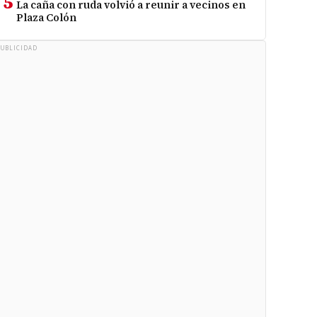
5
La caña con ruda volvió a reunir a vecinos en
Plaza Colón
UBLICIDAD